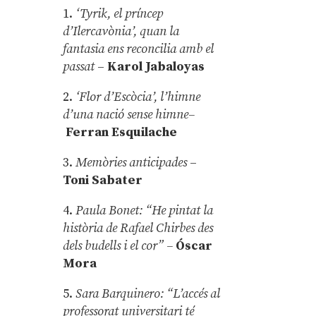
1.
‘Tyrik, el príncep
d’Ilercavònia’, quan la
fantasia ens reconcilia amb el
passat
–
Karol Jabaloyas
2.
‘Flor d’Escòcia’, l’himne
d’una nació sense himne–
Ferran Esquilache
3.
Memòries anticipades
–
Toni Sabater
4.
Paula Bonet: “He pintat la
història de Rafael Chirbes des
dels budells i el cor” –
Óscar
Mora
5.
Sara Barquinero: “L’accés al
professorat universitari té