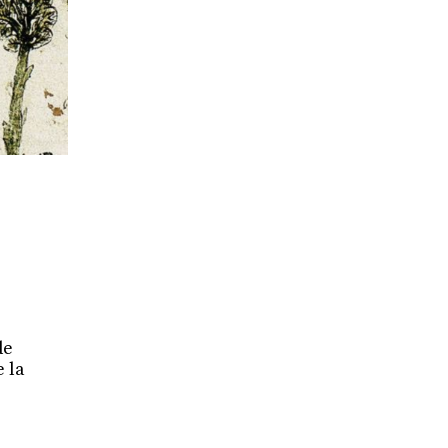
de
 la