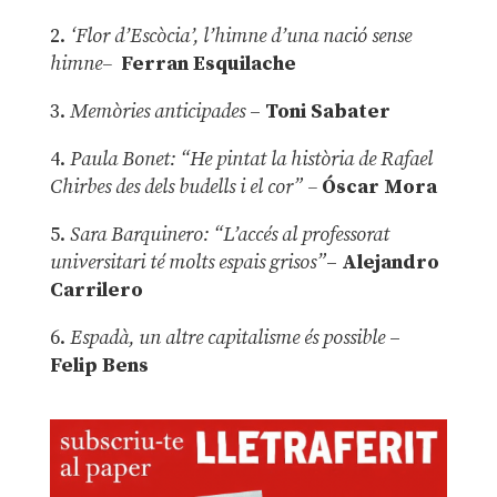
2.
‘Flor d’Escòcia’, l’himne d’una nació sense
himne–
Ferran Esquilache
3.
Memòries anticipades
–
Toni Sabater
4.
Paula Bonet: “He pintat la història de Rafael
Chirbes des dels budells i el cor” –
Óscar Mora
5.
Sara Barquinero: “L’accés al professorat
universitari té molts espais grisos”
–
Alejandro
Carrilero
6.
Espadà, un altre capitalisme és possible
–
Felip Bens