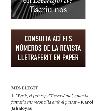
MÉS LLEGIT
1.
‘Tyrik, el príncep d’Ilercavònia’, quan la
fantasia ens reconcilia amb el passat
–
Karol
Jabaloyas