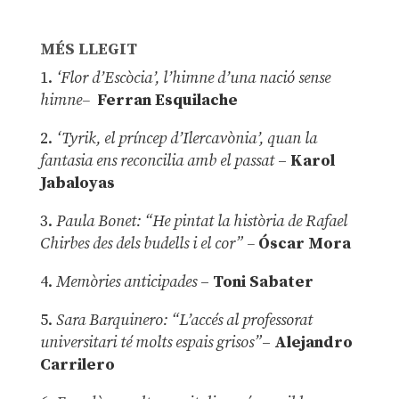
MÉS LLEGIT
1.
‘Flor d’Escòcia’, l’himne d’una nació sense
himne–
Ferran Esquilache
2.
‘Tyrik, el príncep d’Ilercavònia’, quan la
fantasia ens reconcilia amb el passat
–
Karol
Jabaloyas
3.
Paula Bonet: “He pintat la història de Rafael
Chirbes des dels budells i el cor” –
Óscar Mora
4.
Memòries anticipades
–
Toni Sabater
5.
Sara Barquinero: “L’accés al professorat
universitari té molts espais grisos”
–
Alejandro
Carrilero