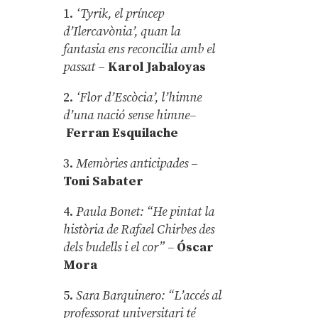
1.
‘Tyrik, el príncep
d’Ilercavònia’, quan la
fantasia ens reconcilia amb el
passat
–
Karol Jabaloyas
2.
‘Flor d’Escòcia’, l’himne
d’una nació sense himne–
Ferran Esquilache
3.
Memòries anticipades
–
Toni Sabater
4.
Paula Bonet: “He pintat la
història de Rafael Chirbes des
dels budells i el cor” –
Óscar
Mora
5.
Sara Barquinero: “L’accés al
professorat universitari té