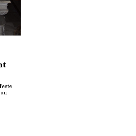
nt
'este
 un