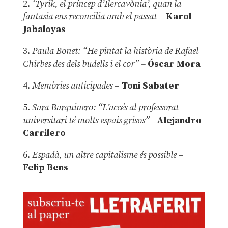
2.
‘Tyrik, el príncep d’Ilercavònia’, quan la
fantasia ens reconcilia amb el passat
–
Karol
Jabaloyas
3.
Paula Bonet: “He pintat la història de Rafael
Chirbes des dels budells i el cor” –
Óscar Mora
4.
Memòries anticipades
–
Toni Sabater
5.
Sara Barquinero: “L’accés al professorat
universitari té molts espais grisos”
–
Alejandro
Carrilero
6.
Espadà, un altre capitalisme és possible
–
Felip Bens