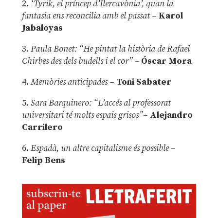
2.
‘Tyrik, el príncep d’Ilercavònia’, quan la
fantasia ens reconcilia amb el passat
–
Karol
Jabaloyas
3.
Paula Bonet: “He pintat la història de Rafael
Chirbes des dels budells i el cor” –
Óscar Mora
4.
Memòries anticipades
–
Toni Sabater
5.
Sara Barquinero: “L’accés al professorat
universitari té molts espais grisos”
–
Alejandro
Carrilero
6.
Espadà, un altre capitalisme és possible
–
Felip Bens