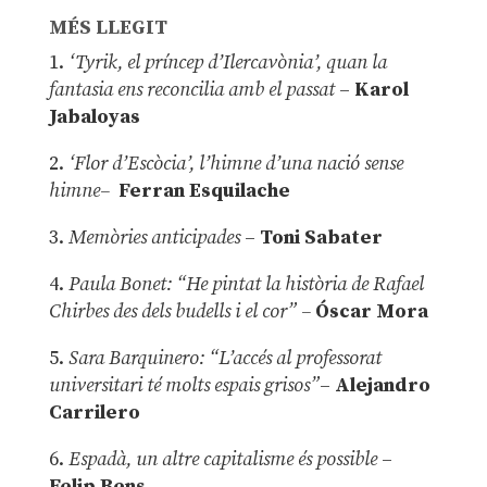
MÉS LLEGIT
1.
‘Tyrik, el príncep d’Ilercavònia’, quan la
fantasia ens reconcilia amb el passat
–
Karol
Jabaloyas
2.
‘Flor d’Escòcia’, l’himne d’una nació sense
himne–
Ferran Esquilache
3.
Memòries anticipades
–
Toni Sabater
4.
Paula Bonet: “He pintat la història de Rafael
Chirbes des dels budells i el cor” –
Óscar Mora
5.
Sara Barquinero: “L’accés al professorat
universitari té molts espais grisos”
–
Alejandro
Carrilero
6.
Espadà, un altre capitalisme és possible
–
Felip Bens