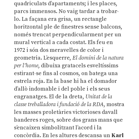
quadriculats d’apartaments; i les places,
parcs immensos. No vaig tardar a trobar-
lo. La façana era grisa, un rectangle
horitzontal ple de finestres sense balcons,
només trencat perpendicularment per un
mural vertical a cada costat. Els feu en
1972 i són dos meravelles de color i
geometria. L’esquerre,
El domini de la natura
per l’home
, dibuixa gratacels esveltíssims
estirant-se fins al cosmos, on batega una
estrela roja. En la base hi ha el domador
d’allò indomable i del poble i els seus
engranatges. El de la dreta,
Unitat de la
classe treballadora i fundació de la RDA
, mostra
les masses proletàries victorioses davall
banderes roges, sobre dos grans mans que
s’encaixen simbolitzant l’acord i la
concòrdia. En les altures descansa un
Karl