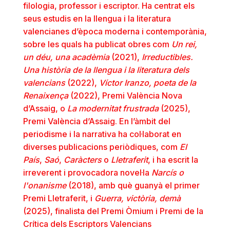
filologia, professor i escriptor. Ha centrat els
seus estudis en la llengua i la literatura
valencianes d’època moderna i contemporània,
sobre les quals ha publicat obres com
Un rei,
un déu, una acadèmia
(2021),
Irreductibles.
Una història de la llengua i la literatura dels
valencians
(2022),
Víctor Iranzo, poeta de la
Renaixença
(2022), Premi València Nova
d’Assaig, o
La modernitat frustrada
(2025),
Premi València d’Assaig. En l’àmbit del
periodisme i la narrativa ha col·laborat en
diverses publicacions periòdiques, com
El
País
,
Saó
,
Caràcters
o
Lletraferit
, i ha escrit la
irreverent i provocadora novel·la
Narcís o
l'onanisme
(2018), amb què guanyà el primer
Premi Lletraferit, i
Guerra, victòria, demà
(2025), finalista del Premi Òmium i Premi de la
Crítica dels Escriptors Valencians