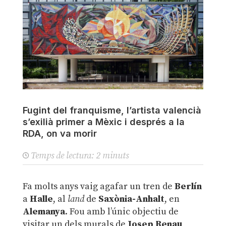
Fugint del franquisme, l’artista valencià
s’exilià primer a Mèxic i després a la
RDA, on va morir
Temps de lectura:
2
minuts
Fa molts anys vaig agafar un tren de
Berlín
a
Halle
, al
land
de
Saxònia-Anhalt
, en
Alemanya
. Fou amb l’únic objectiu de
visitar un dels murals de
Josep Renau