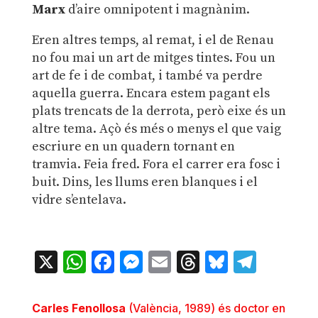
Marx
d’aire omnipotent i magnànim.
Eren altres temps, al remat, i el de Renau
no fou mai un art de mitges tintes. Fou un
art de fe i de combat, i també va perdre
aquella guerra. Encara estem pagant els
plats trencats de la derrota, però eixe és un
altre tema. Açò és més o menys el que vaig
escriure en un quadern tornant en
tramvia. Feia fred. Fora el carrer era fosc i
buit. Dins, les llums eren blanques i el
vidre s’entelava.
X
WhatsApp
Facebook
Messenger
Email
Threads
Bluesky
Teleg
Carles Fenollosa
(València, 1989) és doctor en