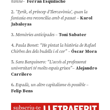
himne–
Ferran Esquilache
2.
‘Tyrik, el príncep d’Ilercavònia’, quan la
fantasia ens reconcilia amb el passat
–
Karol
Jabaloyas
3.
Memòries anticipades
–
Toni Sabater
4.
Paula Bonet: “He pintat la història de Rafael
Chirbes des dels budells i el cor” –
Óscar Mora
5.
Sara Barquinero: “L’accés al professorat
universitari té molts espais grisos”
–
Alejandro
Carrilero
6.
Espadà, un altre capitalisme és possible
–
Felip Bens