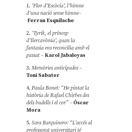
1.
‘Flor d’Escòcia’, l’himne
d’una nació sense himne–
Ferran Esquilache
2.
‘Tyrik, el príncep
d’Ilercavònia’, quan la
fantasia ens reconcilia amb el
passat
–
Karol Jabaloyas
3.
Memòries anticipades
–
Toni Sabater
4.
Paula Bonet: “He pintat la
història de Rafael Chirbes des
dels budells i el cor” –
Óscar
Mora
5.
Sara Barquinero: “L’accés al
professorat universitari té