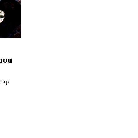
nou
 Cap