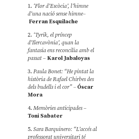
1.
‘Flor d’Escòcia’, l’himne
d’una nació sense himne–
Ferran Esquilache
2.
‘Tyrik, el príncep
d’Ilercavònia’, quan la
fantasia ens reconcilia amb el
passat
–
Karol Jabaloyas
3.
Paula Bonet: “He pintat la
història de Rafael Chirbes des
dels budells i el cor” –
Óscar
Mora
4.
Memòries anticipades
–
Toni Sabater
5.
Sara Barquinero: “L’accés al
professorat universitari té