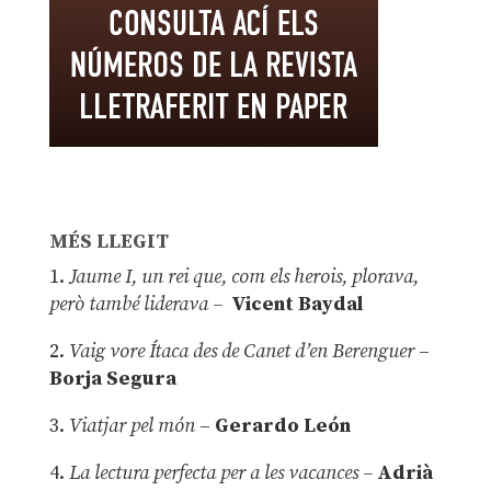
MÉS LLEGIT
1.
Jaume I, un rei que, com els herois, plorava,
però també liderava –
Vicent Baydal
2.
Vaig vore Ítaca des de Canet d’en Berenguer
–
Borja Segura
3.
Viatjar pel món
–
Gerardo León
4.
La lectura perfecta per a les vacances –
Adrià