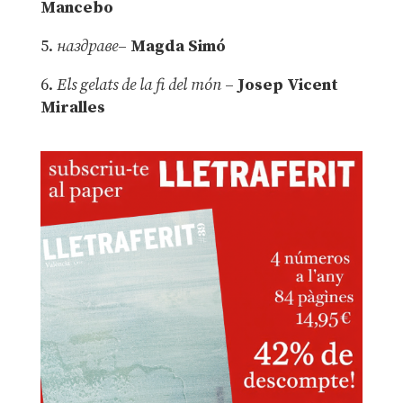
Mancebo
5.
наздраве
–
Magda Simó
6.
Els gelats de la fi del món
–
Josep Vicent
Miralles