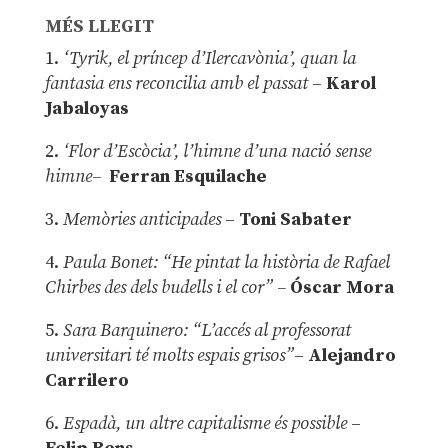
MÉS LLEGIT
1.
‘Tyrik, el príncep d’Ilercavònia’, quan la
fantasia ens reconcilia amb el passat
–
Karol
Jabaloyas
2.
‘Flor d’Escòcia’, l’himne d’una nació sense
himne–
Ferran Esquilache
3.
Memòries anticipades
–
Toni Sabater
4.
Paula Bonet: “He pintat la història de Rafael
Chirbes des dels budells i el cor” –
Óscar Mora
5.
Sara Barquinero: “L’accés al professorat
universitari té molts espais grisos”
–
Alejandro
Carrilero
6.
Espadà, un altre capitalisme és possible
–