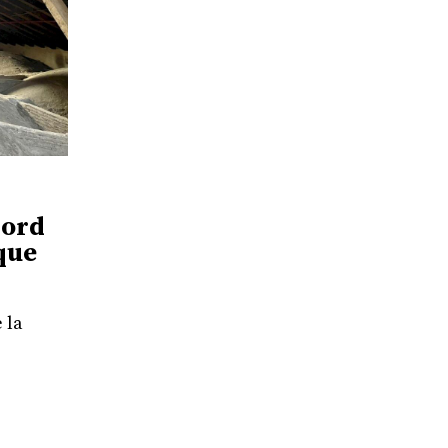
nord
 que
 la