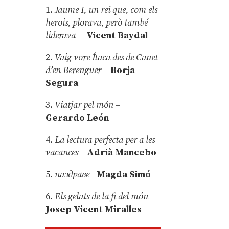
1.
Jaume I, un rei que, com els
herois, plorava, però també
liderava –
Vicent Baydal
2.
Vaig vore Ítaca des de Canet
d’en Berenguer
–
Borja
Segura
3.
Viatjar pel món
–
Gerardo León
4.
La lectura perfecta per a les
vacances –
Adrià Mancebo
5.
наздраве
–
Magda Simó
6.
Els gelats de la fi del món
–
Josep Vicent Miralles