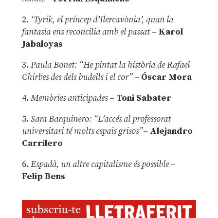
2.
‘Tyrik, el príncep d’Ilercavònia’, quan la
fantasia ens reconcilia amb el passat
–
Karol
Jabaloyas
3.
Paula Bonet: “He pintat la història de Rafael
Chirbes des dels budells i el cor” –
Óscar Mora
4.
Memòries anticipades
–
Toni Sabater
5.
Sara Barquinero: “L’accés al professorat
universitari té molts espais grisos”
–
Alejandro
Carrilero
6.
Espadà, un altre capitalisme és possible
–
Felip Bens