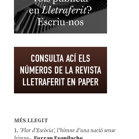
MÉS LLEGIT
1.
‘Flor d’Escòcia’, l’himne d’una nació sense
himne–
Ferran Esquilache