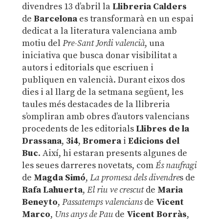
divendres 13 d’abril la
Llibreria Calders
de
Barcelona
es transformarà en un espai
dedicat a la literatura valenciana amb
motiu del
Pre-Sant Jordi valencià
, una
iniciativa que busca donar visibilitat a
autors i editorials que escriuen i
publiquen en valencià. Durant eixos dos
dies i al llarg de la setmana següent, les
taules més destacades de la llibreria
s’ompliran amb obres d’autors valencians
procedents de les editorials
Llibres de la
Drassana
,
3i4
,
Bromera
i
Edicions del
Buc
. Així, hi estaran presents algunes de
les seues darreres novetats, com
És naufragi
de
Magda Simó
,
La promesa dels divendre
s de
Rafa Lahuerta
,
El riu ve crescut
de
Maria
Beneyto
,
Passatemps valencians
de
Vicent
Marco
,
Uns anys de Pau
de
Vicent Borràs
,