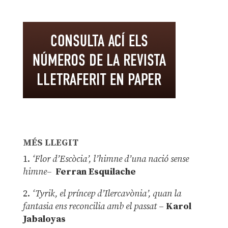
MÉS LLEGIT
1.
‘Flor d’Escòcia’, l’himne d’una nació sense
himne–
Ferran Esquilache
2.
‘Tyrik, el príncep d’Ilercavònia’, quan la
fantasia ens reconcilia amb el passat
–
Karol
Jabaloyas