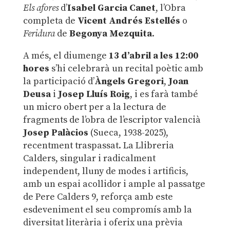
Els afores
d’
Isabel Garcia Canet
, l’Obra
completa de
Vicent Andrés Estellés
o
Feridura
de
Begonya Mezquita
.
A més, el diumenge
13 d’abril a les 12:00
hores
s’hi celebrarà un recital poètic amb
la participació d’
Àngels Gregori
,
Joan
Deusa
i
Josep Lluís Roig
, i es farà també
un micro obert per a la lectura de
fragments de l’obra de l’escriptor valencià
Josep Palàcios
(Sueca, 1938-2025),
recentment traspassat. La Llibreria
Calders, singular i radicalment
independent, lluny de modes i artificis,
amb un espai acollidor i ample al passatge
de Pere Calders 9, reforça amb este
esdeveniment el seu compromís amb la
diversitat literària i oferix una prèvia