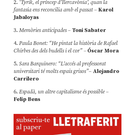
2.
‘Tyrik, el príncep d’Ilercavònia’, quan la
fantasia ens reconcilia amb el passat
–
Karol
Jabaloyas
3.
Memòries anticipades
–
Toni Sabater
4.
Paula Bonet: “He pintat la història de Rafael
Chirbes des dels budells i el cor” –
Óscar Mora
5.
Sara Barquinero: “L’accés al professorat
universitari té molts espais grisos”
–
Alejandro
Carrilero
6.
Espadà, un altre capitalisme és possible
–
Felip Bens