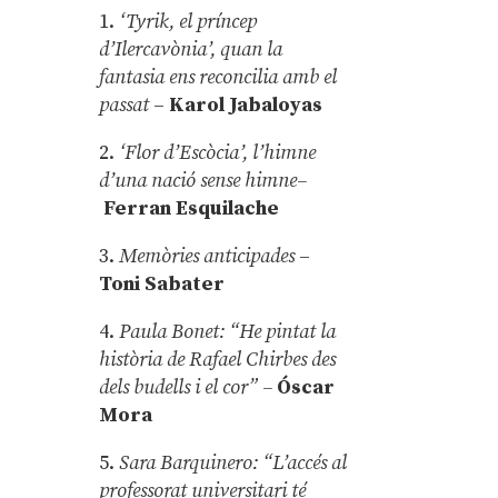
1.
‘Tyrik, el príncep
d’Ilercavònia’, quan la
fantasia ens reconcilia amb el
passat
–
Karol Jabaloyas
2.
‘Flor d’Escòcia’, l’himne
d’una nació sense himne–
Ferran Esquilache
3.
Memòries anticipades
–
Toni Sabater
4.
Paula Bonet: “He pintat la
història de Rafael Chirbes des
dels budells i el cor” –
Óscar
Mora
5.
Sara Barquinero: “L’accés al
professorat universitari té