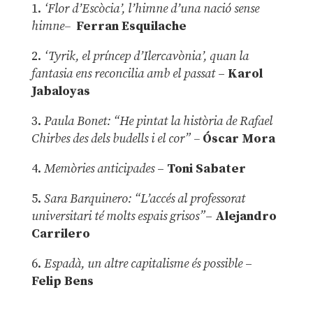
1.
‘Flor d’Escòcia’, l’himne d’una nació sense
himne–
Ferran Esquilache
2.
‘Tyrik, el príncep d’Ilercavònia’, quan la
fantasia ens reconcilia amb el passat
–
Karol
Jabaloyas
3.
Paula Bonet: “He pintat la història de Rafael
Chirbes des dels budells i el cor” –
Óscar Mora
4.
Memòries anticipades
–
Toni Sabater
5.
Sara Barquinero: “L’accés al professorat
universitari té molts espais grisos”
–
Alejandro
Carrilero
6.
Espadà, un altre capitalisme és possible
–
Felip Bens