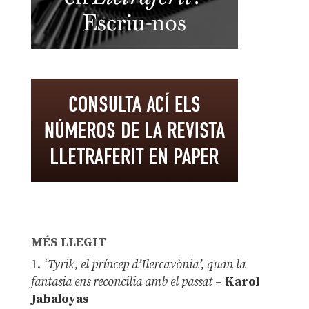
MÉS LLEGIT
1.
‘Tyrik, el príncep d’Ilercavònia’, quan la
fantasia ens reconcilia amb el passat
–
Karol
Jabaloyas