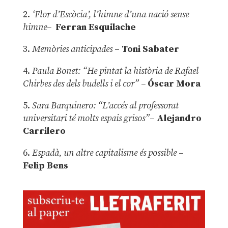
2.
‘Flor d’Escòcia’, l’himne d’una nació sense
himne–
Ferran Esquilache
3.
Memòries anticipades
–
Toni Sabater
4.
Paula Bonet: “He pintat la història de Rafael
Chirbes des dels budells i el cor” –
Óscar Mora
5.
Sara Barquinero: “L’accés al professorat
universitari té molts espais grisos”
–
Alejandro
Carrilero
6.
Espadà, un altre capitalisme és possible
–
Felip Bens