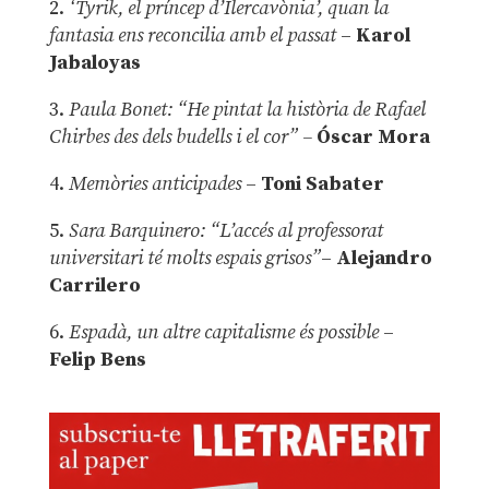
2.
‘Tyrik, el príncep d’Ilercavònia’, quan la
fantasia ens reconcilia amb el passat
–
Karol
Jabaloyas
3.
Paula Bonet: “He pintat la història de Rafael
Chirbes des dels budells i el cor” –
Óscar Mora
4.
Memòries anticipades
–
Toni Sabater
5.
Sara Barquinero: “L’accés al professorat
universitari té molts espais grisos”
–
Alejandro
Carrilero
6.
Espadà, un altre capitalisme és possible
–
Felip Bens