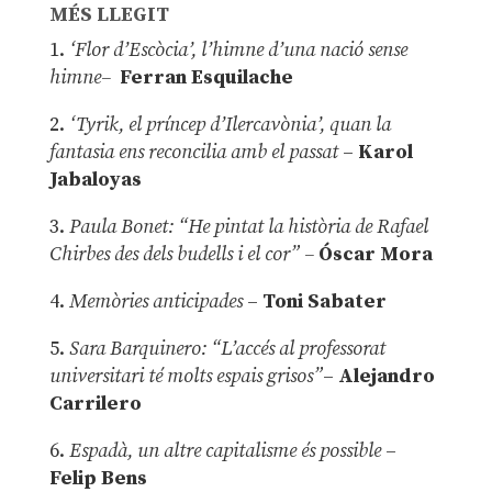
MÉS LLEGIT
1.
‘Flor d’Escòcia’, l’himne d’una nació sense
himne–
Ferran Esquilache
2.
‘Tyrik, el príncep d’Ilercavònia’, quan la
fantasia ens reconcilia amb el passat
–
Karol
Jabaloyas
3.
Paula Bonet: “He pintat la història de Rafael
Chirbes des dels budells i el cor” –
Óscar Mora
4.
Memòries anticipades
–
Toni Sabater
5.
Sara Barquinero: “L’accés al professorat
universitari té molts espais grisos”
–
Alejandro
Carrilero
6.
Espadà, un altre capitalisme és possible
–
Felip Bens