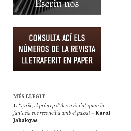
MÉS LLEGIT
1.
‘Tyrik, el príncep d’Ilercavònia’, quan la
fantasia ens reconcilia amb el passat
–
Karol
Jabaloyas