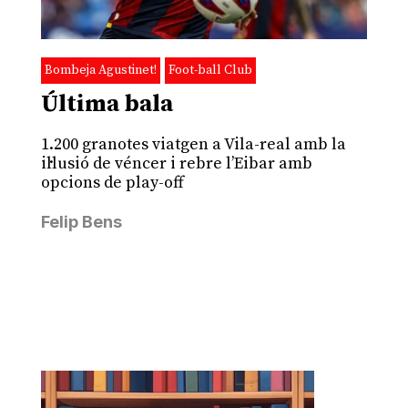
Bombeja Agustinet!
Foot-ball Club
Última bala
1.200 granotes viatgen a Vila-real amb la
il·lusió de véncer i rebre l’Eibar amb
opcions de play-off
Felip Bens