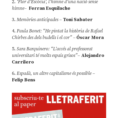
2.
‘Flor d’Escòcia’, l’himne d’una nació sense
himne–
Ferran Esquilache
3.
Memòries anticipades
–
Toni Sabater
4.
Paula Bonet: “He pintat la història de Rafael
Chirbes des dels budells i el cor” –
Óscar Mora
5.
Sara Barquinero: “L’accés al professorat
universitari té molts espais grisos”
–
Alejandro
Carrilero
6.
Espadà, un altre capitalisme és possible
–
Felip Bens