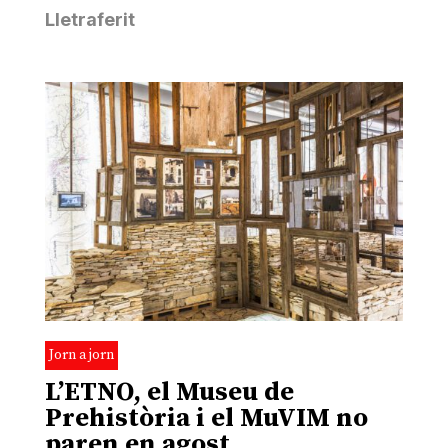
Lletraferit
Jorn a jorn
L’ETNO, el Museu de
Prehistòria i el MuVIM no
paren en agost