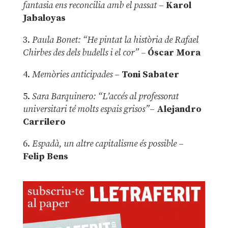
fantasia ens reconcilia amb el passat
–
Karol
Jabaloyas
3.
Paula Bonet: “He pintat la història de Rafael
Chirbes des dels budells i el cor” –
Óscar Mora
4.
Memòries anticipades
–
Toni Sabater
5.
Sara Barquinero: “L’accés al professorat
universitari té molts espais grisos”
–
Alejandro
Carrilero
6.
Espadà, un altre capitalisme és possible
–
Felip Bens