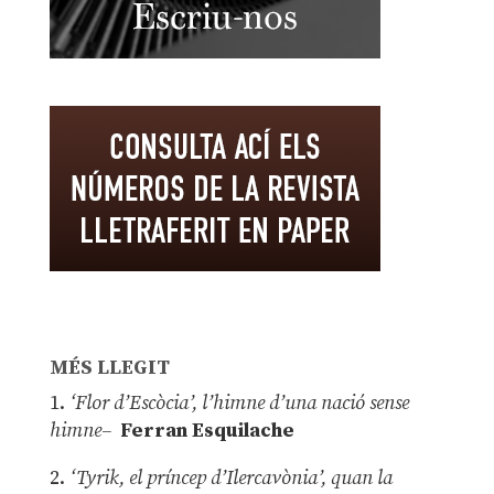
MÉS LLEGIT
1.
‘Flor d’Escòcia’, l’himne d’una nació sense
himne–
Ferran Esquilache
2.
‘Tyrik, el príncep d’Ilercavònia’, quan la