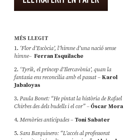
MÉS LLEGIT
1.
‘Flor d’Escòcia’, l’himne d’una nació sense
himne–
Ferran Esquilache
2.
‘Tyrik, el príncep d’Ilercavònia’, quan la
fantasia ens reconcilia amb el passat
–
Karol
Jabaloyas
3.
Paula Bonet: “He pintat la història de Rafael
Chirbes des dels budells i el cor” –
Óscar Mora
4.
Memòries anticipades
–
Toni Sabater
5.
Sara Barquinero: “L’accés al professorat