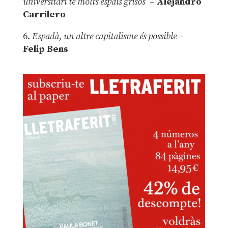
universitari té molts espais grisos”
–
Alejandro
Carrilero
6.
Espadà, un altre capitalisme és possible
–
Felip Bens