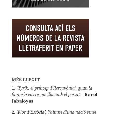
MÉS LLEGIT
1.
‘Tyrik, el príncep d’Ilercavònia’, quan la
fantasia ens reconcilia amb el passat
–
Karol
Jabaloyas
2.
‘Flor d’Escòcia’, l’himne d’una nació sense