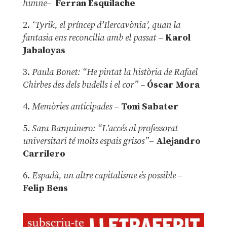
himne–
Ferran Esquilache
2.
‘Tyrik, el príncep d’Ilercavònia’, quan la
fantasia ens reconcilia amb el passat
–
Karol
Jabaloyas
3.
Paula Bonet: “He pintat la història de Rafael
Chirbes des dels budells i el cor” –
Óscar Mora
4.
Memòries anticipades
–
Toni Sabater
5.
Sara Barquinero: “L’accés al professorat
universitari té molts espais grisos”
–
Alejandro
Carrilero
6.
Espadà, un altre capitalisme és possible
–
Felip Bens