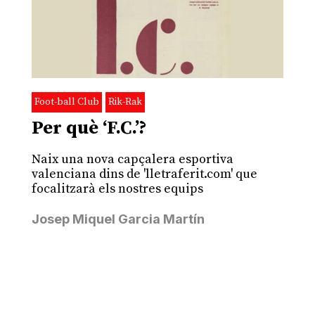
Foot-ball Club
Rik-Rak
Per què ‘F.C.’?
Naix una nova capçalera esportiva
valenciana dins de 'lletraferit.com' que
focalitzarà els nostres equips
Josep Miquel Garcia Martín