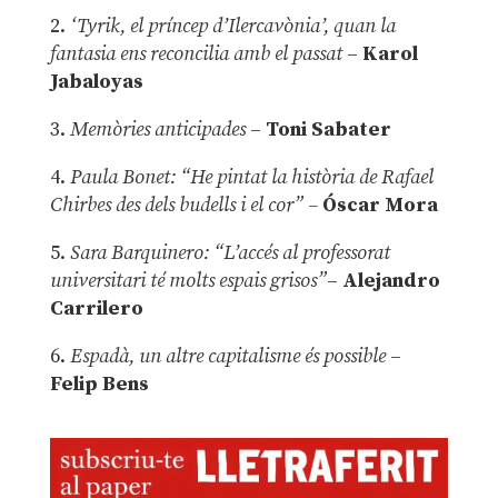
2.
‘Tyrik, el príncep d’Ilercavònia’, quan la
fantasia ens reconcilia amb el passat
–
Karol
Jabaloyas
3.
Memòries anticipades
–
Toni Sabater
4.
Paula Bonet: “He pintat la història de Rafael
Chirbes des dels budells i el cor” –
Óscar Mora
5.
Sara Barquinero: “L’accés al professorat
universitari té molts espais grisos”
–
Alejandro
Carrilero
6.
Espadà, un altre capitalisme és possible
–
Felip Bens