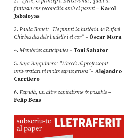
2.
‘Tyrik, el príncep d’Ilercavònia’, quan la
fantasia ens reconcilia amb el passat
–
Karol
Jabaloyas
3.
Paula Bonet: “He pintat la història de Rafael
Chirbes des dels budells i el cor” –
Óscar Mora
4.
Memòries anticipades
–
Toni Sabater
5.
Sara Barquinero: “L’accés al professorat
universitari té molts espais grisos”
–
Alejandro
Carrilero
6.
Espadà, un altre capitalisme és possible
–
Felip Bens