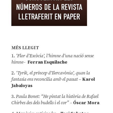
MÉS LLEGIT
1.
‘Flor d’Escòcia’, l’himne d’una nació sense
himne–
Ferran Esquilache
2.
‘Tyrik, el príncep d’Ilercavònia’, quan la
fantasia ens reconcilia amb el passat
–
Karol
Jabaloyas
3.
Paula Bonet: “He pintat la història de Rafael
Chirbes des dels budells i el cor” –
Óscar Mora