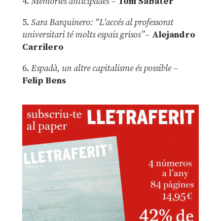
4.
Memòries anticipades
–
Toni Sabater
5.
Sara Barquinero: “L’accés al professorat
universitari té molts espais grisos”
–
Alejandro
Carrilero
6.
Espadà, un altre capitalisme és possible
–
Felip Bens