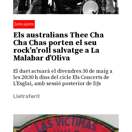
Jorn a jorn
Els australians Thee Cha
Cha Chas porten el seu
rock’n’roll salvatge a La
Malabar d’Oliva
El duet actuarà el divendres 30 de maig a
les 20:30 h dins del cicle Els Concerts de
L’Esglai, amb sessió posterior de DJs
Lletraferit