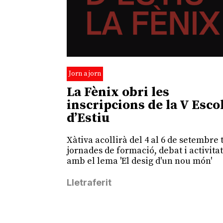
Jorn a jorn
La Fènix obri les
inscripcions de la V Esco
d’Estiu
Xàtiva acollirà del 4 al 6 de setembre 
jornades de formació, debat i activita
amb el lema 'El desig d'un nou món'
Lletraferit