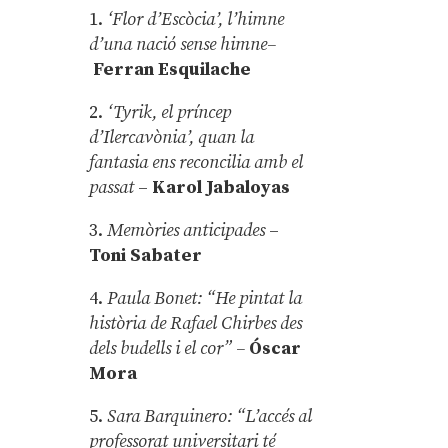
1.
‘Flor d’Escòcia’, l’himne
d’una nació sense himne–
Ferran Esquilache
2.
‘Tyrik, el príncep
d’Ilercavònia’, quan la
fantasia ens reconcilia amb el
passat
–
Karol Jabaloyas
3.
Memòries anticipades
–
Toni Sabater
4.
Paula Bonet: “He pintat la
història de Rafael Chirbes des
dels budells i el cor” –
Óscar
Mora
5.
Sara Barquinero: “L’accés al
professorat universitari té