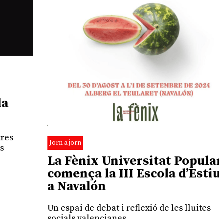
la
tres
Jorn a jorn
ts
La Fènix Universitat Popula
comença la III Escola d’Esti
a Navalón
Un espai de debat i reflexió de les lluites
socials valencianes