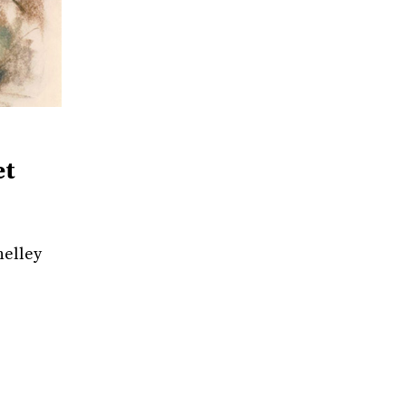
et
helley