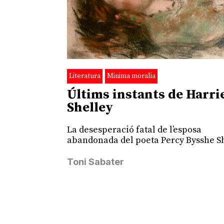
Literatura
Minima moralia
Últims instants de Harri
Shelley
La desesperació fatal de l’esposa
abandonada del poeta Percy Bysshe S
Toni Sabater