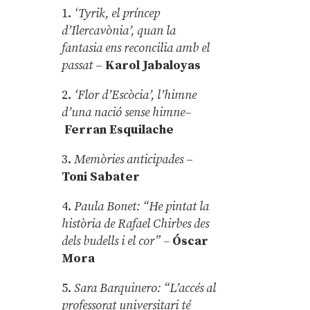
1.
‘Tyrik, el príncep
d’Ilercavònia’, quan la
fantasia ens reconcilia amb el
passat
–
Karol Jabaloyas
2.
‘Flor d’Escòcia’, l’himne
d’una nació sense himne–
Ferran Esquilache
3.
Memòries anticipades
–
Toni Sabater
4.
Paula Bonet: “He pintat la
història de Rafael Chirbes des
dels budells i el cor” –
Óscar
Mora
5.
Sara Barquinero: “L’accés al
professorat universitari té