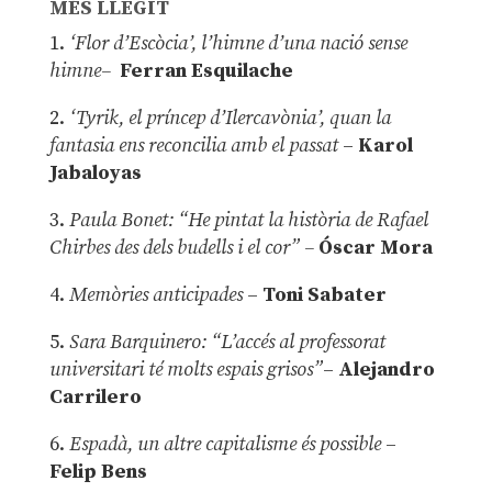
MÉS LLEGIT
1.
‘Flor d’Escòcia’, l’himne d’una nació sense
himne–
Ferran Esquilache
2.
‘Tyrik, el príncep d’Ilercavònia’, quan la
fantasia ens reconcilia amb el passat
–
Karol
Jabaloyas
3.
Paula Bonet: “He pintat la història de Rafael
Chirbes des dels budells i el cor” –
Óscar Mora
4.
Memòries anticipades
–
Toni Sabater
5.
Sara Barquinero: “L’accés al professorat
universitari té molts espais grisos”
–
Alejandro
Carrilero
6.
Espadà, un altre capitalisme és possible
–
Felip Bens