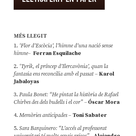
MÉS LLEGIT
1.
‘Flor d’Escòcia’, l’himne d’una nació sense
himne–
Ferran Esquilache
2.
‘Tyrik, el príncep d’Ilercavònia’, quan la
fantasia ens reconcilia amb el passat
–
Karol
Jabaloyas
3.
Paula Bonet: “He pintat la història de Rafael
Chirbes des dels budells i el cor” –
Óscar Mora
4.
Memòries anticipades
–
Toni Sabater
5.
Sara Barquinero: “L’accés al professorat
universitari té molts espais grisos”
–
Alejandro