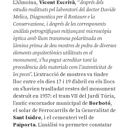
L’Almoina,
Vicent Escrivà
, “
després dels
estudis realitzats pel laboratori del doctor Davide
Melica, Diagnostica per il Restaure e la
Conservazione, i després de les corresponents
anàlisis petrogràfiques mitjançant microscòpia
òptica amb llum transmesa polaritzada en
làmina prima de deu mostres de pedra de diversos
elements arquitectònics utilitzats en el
monument, s’ha pogut acreditar tant la
procedència dels materials com l’autenticitat de
les peces
”. L’extracció de mostres va tindre
lloc entre els dies 17 i 19 d’abril en els llocs
on s’havien traslladat restes del monument
destruït en 1957: el tram VII del Jardí Túria,
l’antic escorxador municipal de
Borbotó
,
el solar de Ferrocarrils de la Generalitat de
Sant Isidre
, i el cementeri vell de
Paiporta
. L’anàlisi va permetre constatar