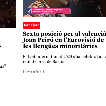
Jorn a jorn
Sexta posició per al valenci
Joan Peiró en l’Eurovisió de
n
les llengües minoritàries
El Liet International 2024 s'ha celebrat a la
ciutat corsa de Bastia
gua”
Lletraferit