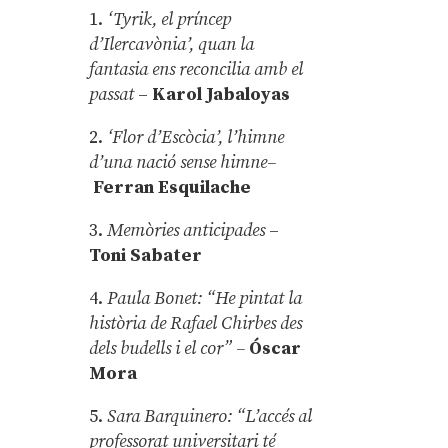
1.
‘Tyrik, el príncep
d’Ilercavònia’, quan la
fantasia ens reconcilia amb el
passat
–
Karol Jabaloyas
2.
‘Flor d’Escòcia’, l’himne
d’una nació sense himne–
Ferran Esquilache
3.
Memòries anticipades
–
Toni Sabater
4.
Paula Bonet: “He pintat la
història de Rafael Chirbes des
dels budells i el cor” –
Óscar
Mora
5.
Sara Barquinero: “L’accés al
professorat universitari té