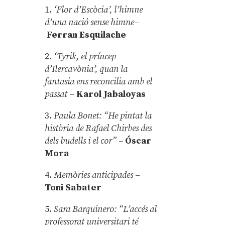
1.
‘Flor d’Escòcia’, l’himne
d’una nació sense himne–
Ferran Esquilache
2.
‘Tyrik, el príncep
d’Ilercavònia’, quan la
fantasia ens reconcilia amb el
passat
–
Karol Jabaloyas
3.
Paula Bonet: “He pintat la
història de Rafael Chirbes des
dels budells i el cor” –
Óscar
Mora
4.
Memòries anticipades
–
Toni Sabater
5.
Sara Barquinero: “L’accés al
professorat universitari té