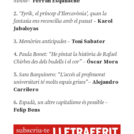
himne–
Ferran Esquilache
2.
‘Tyrik, el príncep d’Ilercavònia’, quan la
fantasia ens reconcilia amb el passat
–
Karol
Jabaloyas
3.
Memòries anticipades
–
Toni Sabater
4.
Paula Bonet: “He pintat la història de Rafael
Chirbes des dels budells i el cor” –
Óscar Mora
5.
Sara Barquinero: “L’accés al professorat
universitari té molts espais grisos”
–
Alejandro
Carrilero
6.
Espadà, un altre capitalisme és possible
–
Felip Bens