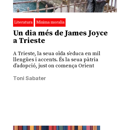
Literatura
Minima moralia
Un dia més de James Joyce
a Trieste
A Trieste, la seua oïda s’educa en mil
llengües i accents. És la seua pàtria
d’adopció, just on comença Orient
Toni Sabater