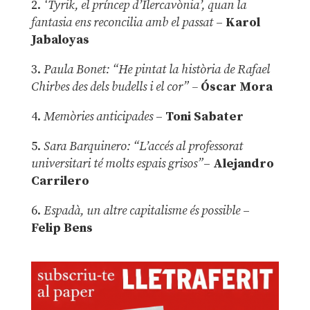
2.
‘Tyrik, el príncep d’Ilercavònia’, quan la
fantasia ens reconcilia amb el passat
–
Karol
Jabaloyas
3.
Paula Bonet: “He pintat la història de Rafael
Chirbes des dels budells i el cor” –
Óscar Mora
4.
Memòries anticipades
–
Toni Sabater
5.
Sara Barquinero: “L’accés al professorat
universitari té molts espais grisos”
–
Alejandro
Carrilero
6.
Espadà, un altre capitalisme és possible
–
Felip Bens