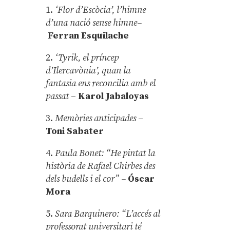
1.
‘Flor d’Escòcia’, l’himne
d’una nació sense himne–
Ferran Esquilache
2.
‘Tyrik, el príncep
d’Ilercavònia’, quan la
fantasia ens reconcilia amb el
passat
–
Karol Jabaloyas
3.
Memòries anticipades
–
Toni Sabater
4.
Paula Bonet: “He pintat la
història de Rafael Chirbes des
dels budells i el cor” –
Óscar
Mora
5.
Sara Barquinero: “L’accés al
professorat universitari té