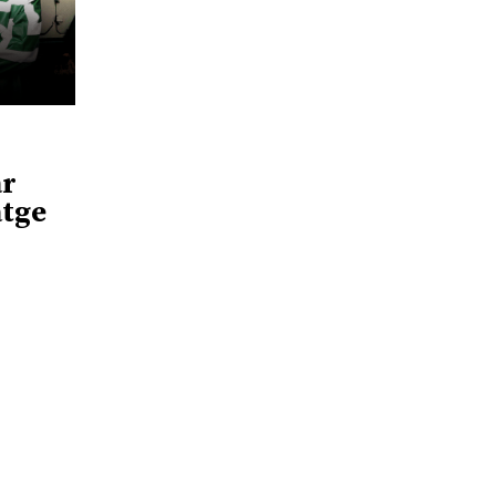
ar
atge