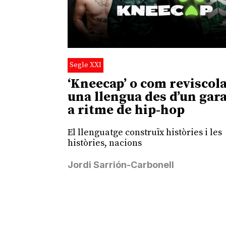
Segle XXI
‘Kneecap’ o com reviscol
una llengua des d’un gar
a ritme de hip-hop
El llenguatge construïx històries i les
històries, nacions
Jordi Sarrión-Carbonell