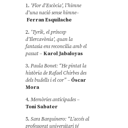
1.
‘Flor d’Escòcia’, l’himne
d’una nació sense himne–
Ferran Esquilache
2.
‘Tyrik, el príncep
d’Ilercavònia’, quan la
fantasia ens reconcilia amb el
passat
–
Karol Jabaloyas
3.
Paula Bonet: “He pintat la
història de Rafael Chirbes des
dels budells i el cor” –
Óscar
Mora
4.
Memòries anticipades
–
Toni Sabater
5.
Sara Barquinero: “L’accés al
professorat universitari té