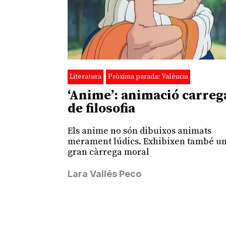
Literatura
Pròxima parada: València
‘Anime’: animació carre
de filosofia
Els anime no són dibuixos animats
merament lúdics. Exhibixen també u
gran càrrega moral
Lara Vallés Peco