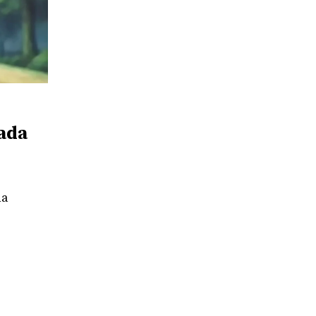
gada
na