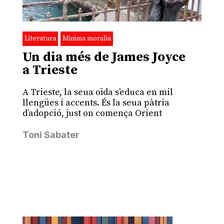
Literatura
Minima moralia
Un dia més de James Joyce
a Trieste
A Trieste, la seua oïda s’educa en mil
llengües i accents. És la seua pàtria
d’adopció, just on comença Orient
Toni Sabater