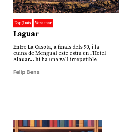
Esp(l)ais
Vora mar
Laguar
Entre La Casota, a finals dels 90, i la
cuina de Mengual este estiu en l’Hotel
Alauar… hi ha una vall irrepetible
Felip Bens