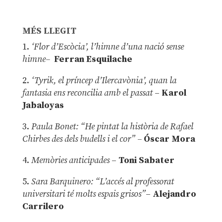
MÉS LLEGIT
1.
‘Flor d’Escòcia’, l’himne d’una nació sense
himne–
Ferran Esquilache
2.
‘Tyrik, el príncep d’Ilercavònia’, quan la
fantasia ens reconcilia amb el passat
–
Karol
Jabaloyas
3.
Paula Bonet: “He pintat la història de Rafael
Chirbes des dels budells i el cor” –
Óscar Mora
4.
Memòries anticipades
–
Toni Sabater
5.
Sara Barquinero: “L’accés al professorat
universitari té molts espais grisos”
–
Alejandro
Carrilero