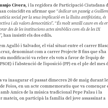
Juanjo Civera
, i la regidora de Participació Ciutadana 
 han coincidit en afirmar que “
dedicar un passeig a Guille
tícia social per la seua implicació en la lluita antifeixista, és
ctiva i als valors democràtics
”. “
És molt senzill caure en els er
r des de les institucions actes simbòlics com els de les IX
s
”, han insistit els dos edils.
em Agulló i Salvador, el vial situat entre el carrer Blas
acruz, denominat com a carrer Projecte B fins que s’ha
sta modificació va rebre els vots a favor de l’equip de
E) i l’abstenció de l’oposició (PP) en el ple del mes 
es va inaugurar el passat dimecres 20 de maig durant l
de Foios, en un acte commemoratiu que va començar 
 amb Amics de la música tradicional Pepe Palau i la
r mateix, on participà la família del jove assassinat a