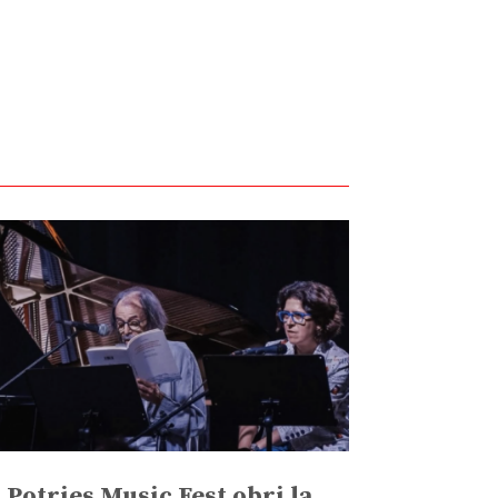
l Potries Music Fest obri la