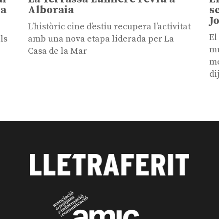
sa
Alboraia
s
J
L’històric cine d’estiu recupera l’activitat
El
ls
amb una nova etapa liderada per La
mú
Casa de la Mar
me
di