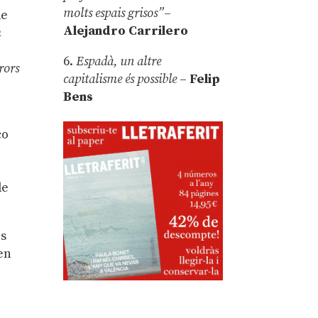
molts espais grisos”
–
de
Alejandro Carrilero
m
6.
Espadà, un altre
rors
capitalisme és possible
–
Felip
Bens
co
de
es
en