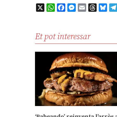
X
WhatsApp
Facebook
Messenger
Email
Thre
Bl
Et pot interessar
‘Babeando’ reinventa l’arròs 