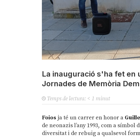
La inauguració s'ha fet en
Jornades de Memòria Democ
Temps de lectura:
< 1
minut
Foios
ja té un carrer en honor a
Guill
de neonazis l’any 1993, com a símbol d
diversitat i de rebuig a qualsevol form