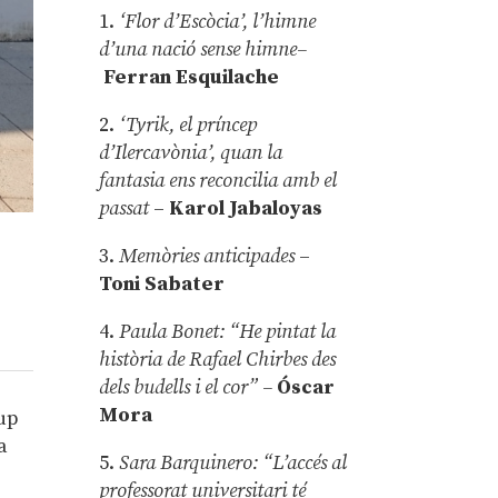
1.
‘Flor d’Escòcia’, l’himne
d’una nació sense himne–
Ferran Esquilache
2.
‘Tyrik, el príncep
d’Ilercavònia’, quan la
fantasia ens reconcilia amb el
passat
–
Karol Jabaloyas
3.
Memòries anticipades
–
Toni Sabater
4.
Paula Bonet: “He pintat la
història de Rafael Chirbes des
dels budells i el cor” –
Óscar
Mora
rup
a
5.
Sara Barquinero: “L’accés al
professorat universitari té