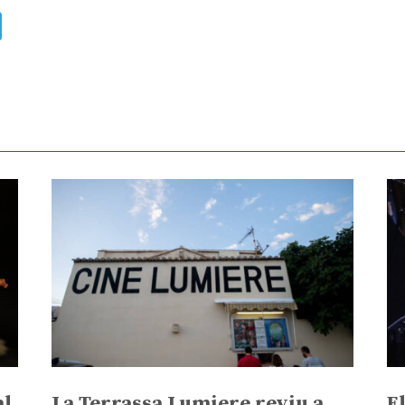
ads
uesky
Telegram
al
La Terrassa Lumiere reviu a
E