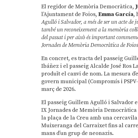
El regidor de Memòria Democràtica,
l’Ajuntament de Foios,
Emma García
,
Agulló i Salvador, a més de ser un acte de jus
també un reconeixement a la memòria col·le
del passat i per això és important commemora
Jornades de Memòria Democràtica de Foio
En concret, es tracta del passeig Guill
Ibáñez i el passeig Alcalde José Ros L
produït el canvi de nom. La mesura d’e
govern municipal (Compromís i PSPV-PSO
març de 2026.
El passeig Guillem Agulló i Salvador 
IX Jornades de Memòria Democràtica 
la plaça de la Creu amb una cercavila
Muixeranga del Carraixet fins al carre
mans d’un grup de neonazis.