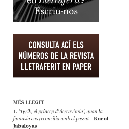
MÉS LLEGIT
1.
‘Tyrik, el príncep d’Ilercavònia’, quan la
fantasia ens reconcilia amb el passat
–
Karol
Jabaloyas