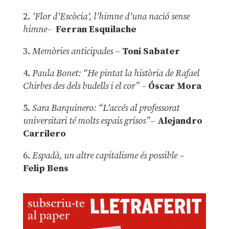
2.
‘Flor d’Escòcia’, l’himne d’una nació sense
himne–
Ferran Esquilache
3.
Memòries anticipades
–
Toni Sabater
4.
Paula Bonet: “He pintat la història de Rafael
Chirbes des dels budells i el cor” –
Óscar Mora
5.
Sara Barquinero: “L’accés al professorat
universitari té molts espais grisos”
–
Alejandro
Carrilero
6.
Espadà, un altre capitalisme és possible
–
Felip Bens