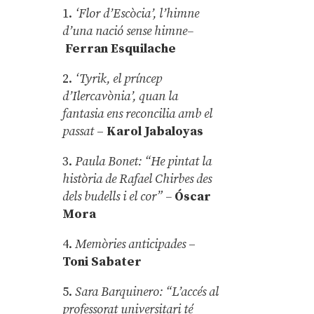
1.
‘Flor d’Escòcia’, l’himne
d’una nació sense himne–
Ferran Esquilache
2.
‘Tyrik, el príncep
d’Ilercavònia’, quan la
fantasia ens reconcilia amb el
passat
–
Karol Jabaloyas
3.
Paula Bonet: “He pintat la
història de Rafael Chirbes des
dels budells i el cor” –
Óscar
Mora
4.
Memòries anticipades
–
Toni Sabater
5.
Sara Barquinero: “L’accés al
professorat universitari té