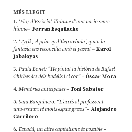
MÉS LLEGIT
1.
‘Flor d’Escòcia’, l’himne d’una nació sense
himne–
Ferran Esquilache
2.
‘Tyrik, el príncep d’Ilercavònia’, quan la
fantasia ens reconcilia amb el passat
–
Karol
Jabaloyas
3.
Paula Bonet: “He pintat la història de Rafael
Chirbes des dels budells i el cor” –
Óscar Mora
4.
Memòries anticipades
–
Toni Sabater
5.
Sara Barquinero: “L’accés al professorat
universitari té molts espais grisos”
–
Alejandro
Carrilero
6.
Espadà, un altre capitalisme és possible
–