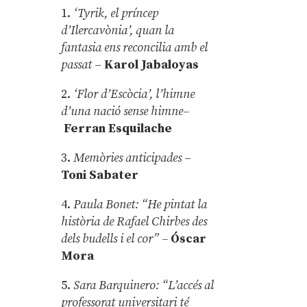
1.
‘Tyrik, el príncep
d’Ilercavònia’, quan la
fantasia ens reconcilia amb el
passat
–
Karol Jabaloyas
2.
‘Flor d’Escòcia’, l’himne
d’una nació sense himne–
Ferran Esquilache
3.
Memòries anticipades
–
Toni Sabater
4.
Paula Bonet: “He pintat la
història de Rafael Chirbes des
dels budells i el cor” –
Óscar
Mora
5.
Sara Barquinero: “L’accés al
professorat universitari té