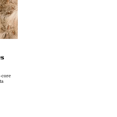
es
k-core
ta