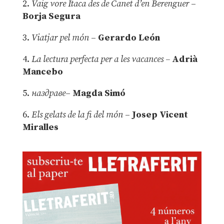
2.
Vaig vore Ítaca des de Canet d’en Berenguer
–
Borja Segura
3.
Viatjar pel món
–
Gerardo León
4.
La lectura perfecta per a les vacances –
Adrià
Mancebo
5.
наздраве
–
Magda Simó
6.
Els gelats de la fi del món
–
Josep Vicent
Miralles