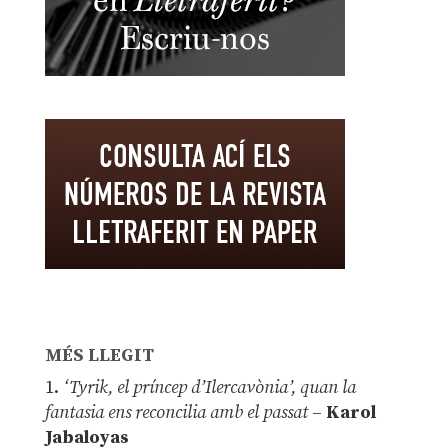
MÉS LLEGIT
1.
‘Tyrik, el príncep d’Ilercavònia’, quan la
fantasia ens reconcilia amb el passat
–
Karol
Jabaloyas