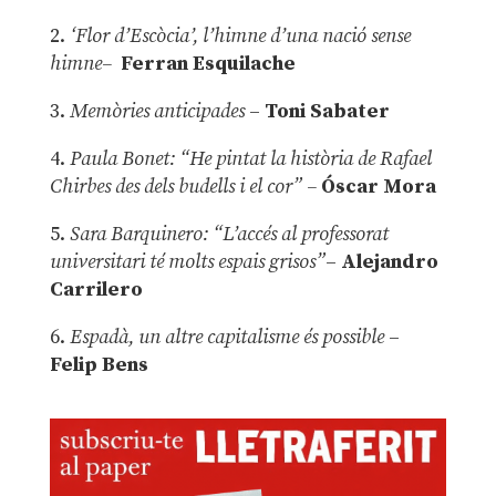
2.
‘Flor d’Escòcia’, l’himne d’una nació sense
himne–
Ferran Esquilache
3.
Memòries anticipades
–
Toni Sabater
4.
Paula Bonet: “He pintat la història de Rafael
Chirbes des dels budells i el cor” –
Óscar Mora
5.
Sara Barquinero: “L’accés al professorat
universitari té molts espais grisos”
–
Alejandro
Carrilero
6.
Espadà, un altre capitalisme és possible
–
Felip Bens