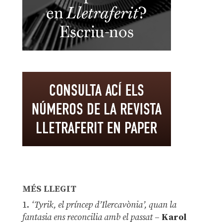
MÉS LLEGIT
1.
‘Tyrik, el príncep d’Ilercavònia’, quan la
fantasia ens reconcilia amb el passat
–
Karol