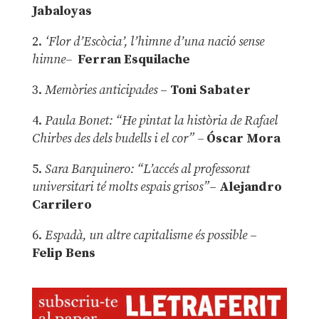
Jabaloyas
2.
‘Flor d’Escòcia’, l’himne d’una nació sense
himne–
Ferran Esquilache
3.
Memòries anticipades
–
Toni Sabater
4.
Paula Bonet: “He pintat la història de Rafael
Chirbes des dels budells i el cor” –
Óscar Mora
5.
Sara Barquinero: “L’accés al professorat
universitari té molts espais grisos”
–
Alejandro
Carrilero
6.
Espadà, un altre capitalisme és possible
–
Felip Bens